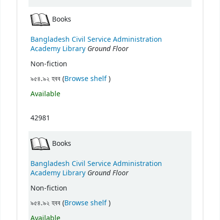
Books
Bangladesh Civil Service Administration
Ground Floor
Academy Library
Non-fiction
(Opens below)
৯৫৪.৯২ হবব (
Browse shelf
)
Available
42981
Books
Bangladesh Civil Service Administration
Ground Floor
Academy Library
Non-fiction
(Opens below)
৯৫৪.৯২ হবব (
Browse shelf
)
Available