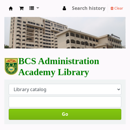
Search history
Clear
BCS Administration Academy Library
BCS Administration
Academy Library
Go