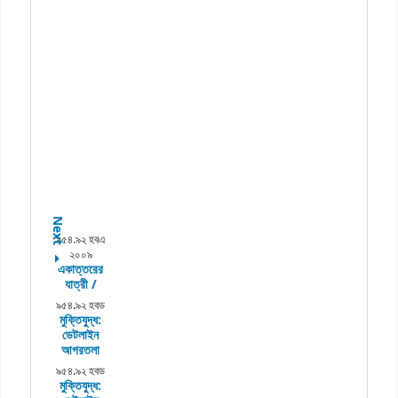
Next
৯৫৪.৯২ হবএ
২০০৯
একাত্তরের
যাত্রী /
৯৫৪.৯২ হবড
মুক্তিযুদ্ধ:
ডেটলাইন
আগরতলা
৯৫৪.৯২ হবড
মুক্তিযুদ্ধ: