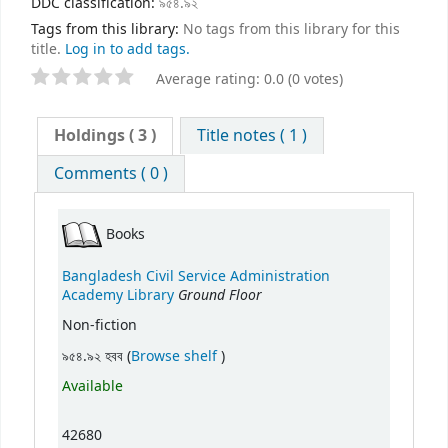
DDC classification:
৯৫৪.৯২
Tags from this library:
No tags from this library for this
title.
Log in to add tags.
Average rating: 0.0 (0 votes)
Holdings
( 3 )
Title notes ( 1 )
Comments ( 0 )
Books
Bangladesh Civil Service Administration
Ground Floor
Academy Library
Non-fiction
(Opens below)
৯৫৪.৯২ হবব (
Browse shelf
)
Available
42680