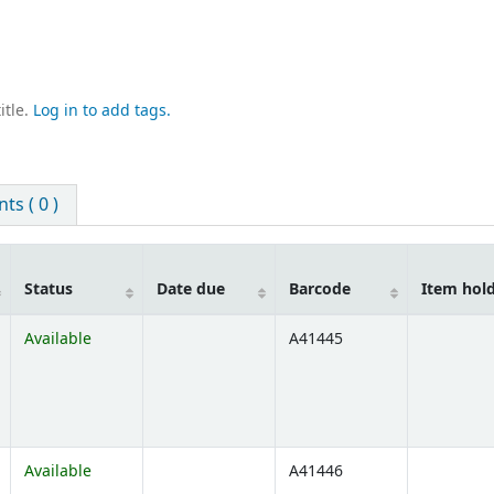
itle.
Log in to add tags.
s ( 0 )
Status
Date due
Barcode
Item hol
Available
A41445
Available
A41446