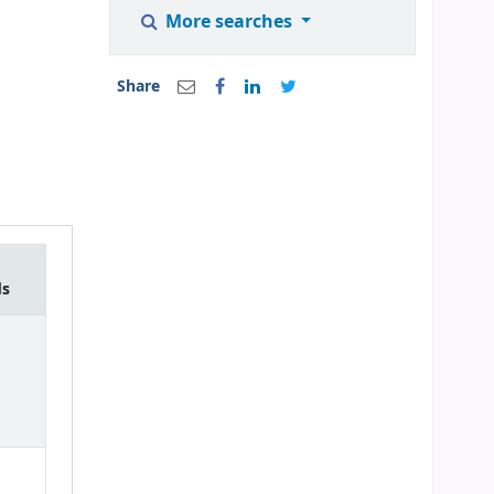
More searches
Share
ds