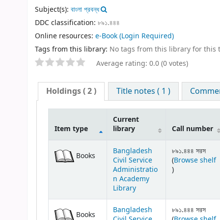
Subject(s):
বাংলা প্রবন্ধ
DDC classification:
৮৯১.৪৪৪
Online resources:
e-Book
(Login Required)
Tags from this library:
No tags from this library for this t
Average rating: 0.0 (0 votes)
Holdings
( 2 )
Title notes ( 1 )
Comment
Current
Item type
library
Call number
Bangladesh
৮৯১.৪৪৪ সরস
Books
Civil Service
(
Browse shelf
(Opens below)
Administratio
)
n Academy
Library
Bangladesh
৮৯১.৪৪৪ সরস
Books
Civil Service
(
Browse shelf