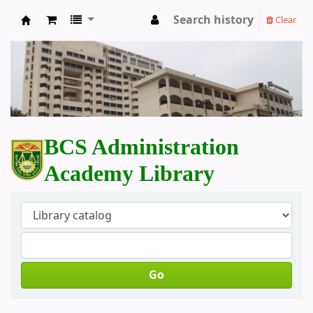
Search history
Clear
BCS Administration Academy Library
BCS Administration
Academy Library
Go