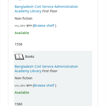
Bangladesh Civil Service Administration
First Floor
Academy Library
Non-fiction
(Opens below)
৮৯১.৪৪৩ হাক্সল (
Browse shelf
)
Available
1558
Books
Bangladesh Civil Service Administration
First Floor
Academy Library
Non-fiction
(Opens below)
৮৯১.৪৪৩ হাক্সল (
Browse shelf
)
Available
1560