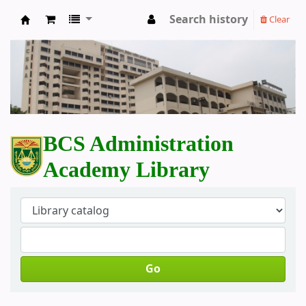
Search history
Clear
BCS Administration Academy Library
BCS Administration
Academy Library
Go