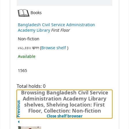
Books
Bangladesh Civil Service Administration
First Floor
Academy Library
Non-fiction
(Opens below)
৮৯১.৪৪৩ হাক্সল (
Browse shelf
)
Available
1565
Total holds: 0
Browsing Bangladesh Civil Service
Administration Academy Library
Previous
shelves, Shelving location: First
Floor, Collection: Non-fiction
(Hides shelf browser)
Close shelf browser