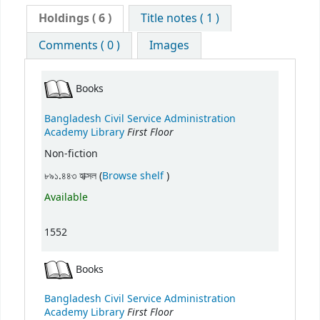
Holdings
( 6 )
Title notes ( 1 )
Comments ( 0 )
Images
Books
Bangladesh Civil Service Administration
First Floor
Academy Library
Non-fiction
(Opens below)
৮৯১.৪৪৩ হাক্সল (
Browse shelf
)
Available
1552
Books
Bangladesh Civil Service Administration
First Floor
Academy Library