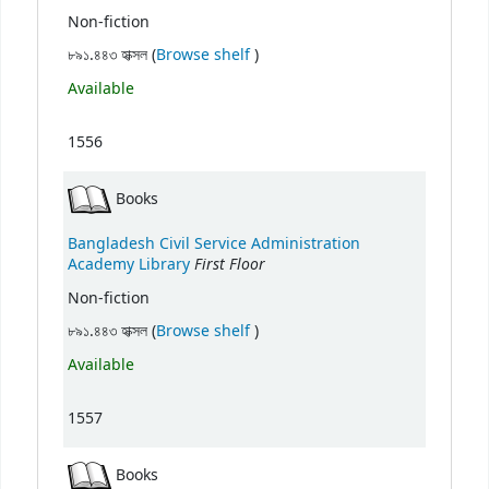
Non-fiction
(Opens below)
৮৯১.৪৪৩ হাক্সল (
Browse shelf
)
Available
1556
Books
Bangladesh Civil Service Administration
First Floor
Academy Library
Non-fiction
(Opens below)
৮৯১.৪৪৩ হাক্সল (
Browse shelf
)
Available
1557
Books