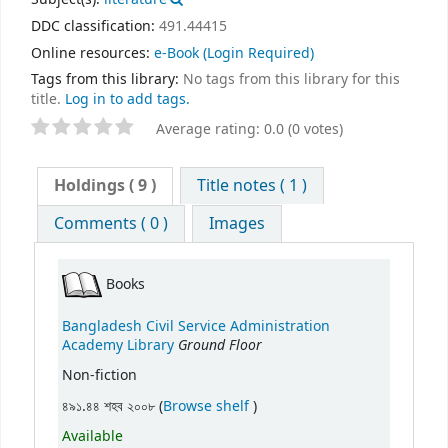
DDC classification:
491.44415
Online resources:
e-Book
(Login Required)
Tags from this library:
No tags from this library for this
title.
Log in to add tags.
Average rating: 0.0 (0 votes)
Holdings
( 9 )
Title notes ( 1 )
Comments ( 0 )
Images
Books
Bangladesh Civil Service Administration
Ground Floor
Academy Library
Non-fiction
(Opens below)
৪৯১.৪৪ শহব ২০০৮ (
Browse shelf
)
Available