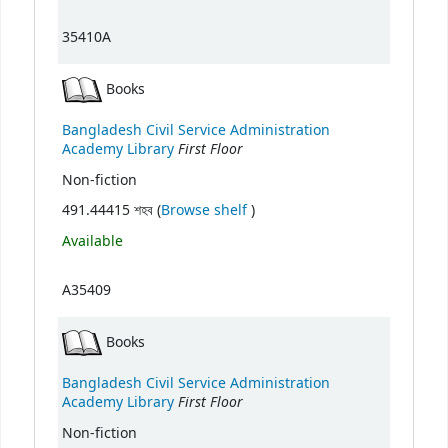
35410A
Books
Bangladesh Civil Service Administration
First Floor
Academy Library
Non-fiction
(Opens below)
491.44415 শহব (
Browse shelf
)
Available
A35409
Books
Bangladesh Civil Service Administration
First Floor
Academy Library
Non-fiction