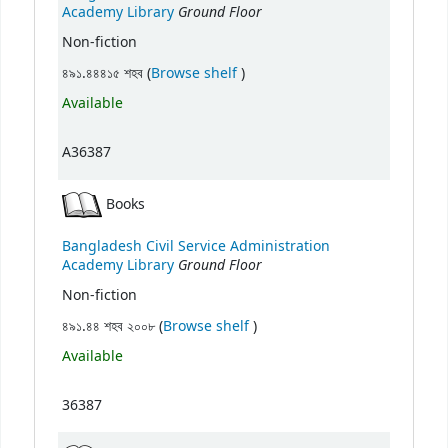
Ground Floor
Academy Library
Non-fiction
(Opens below)
৪৯১.৪৪৪১৫ শহব (
Browse shelf
)
Available
A36387
Books
Bangladesh Civil Service Administration
Ground Floor
Academy Library
Non-fiction
(Opens below)
৪৯১.৪৪ শহব ২০০৮ (
Browse shelf
)
Available
36387