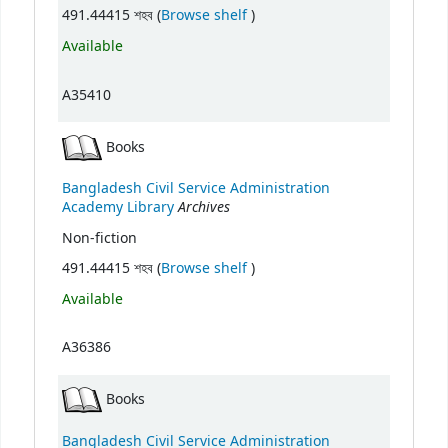
(Opens below)
491.44415 শহব (
Browse shelf
)
Available
A35410
Books
Bangladesh Civil Service Administration
Archives
Academy Library
Non-fiction
(Opens below)
491.44415 শহব (
Browse shelf
)
Available
A36386
Books
Bangladesh Civil Service Administration