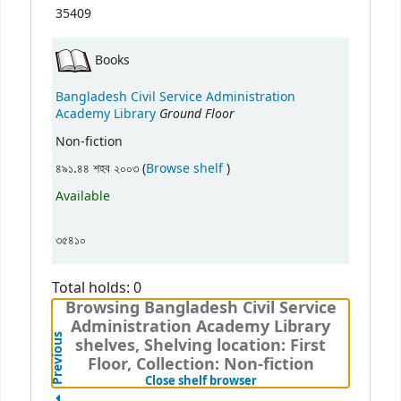
35409
Books
Bangladesh Civil Service Administration
Ground Floor
Academy Library
Non-fiction
(Opens below)
৪৯১.৪৪ শহব ২০০৩ (
Browse shelf
)
Available
৩৫৪১০
Total holds: 0
Browsing Bangladesh Civil Service
Administration Academy Library
Previous
shelves, Shelving location: First
Floor, Collection: Non-fiction
(Hides shelf browser)
Close shelf browser