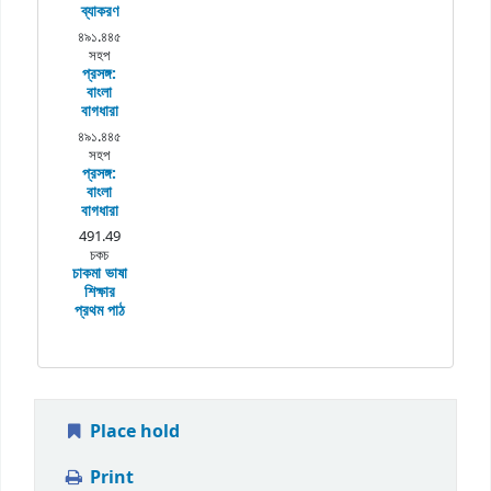
ব্যাকরণ
৪৯১.৪৪৫
সহপ
প্রসঙ্গ:
বাংলা
বাগধারা
৪৯১.৪৪৫
সহপ
প্রসঙ্গ:
বাংলা
বাগধারা
491.49
চকচ
চাকমা ভাষা
শিক্ষার
প্রথম পাঠ
Place hold
Print