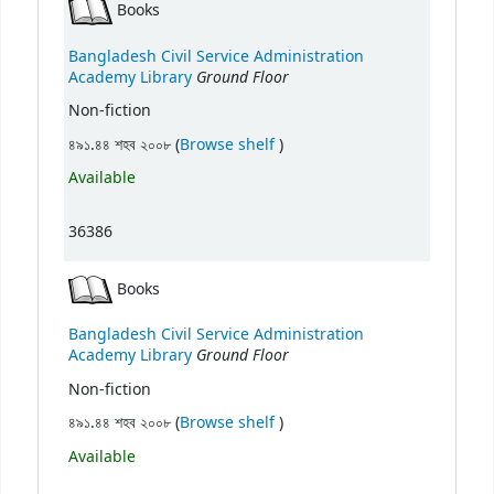
Books
Bangladesh Civil Service Administration
Ground Floor
Academy Library
Non-fiction
(Opens below)
৪৯১.৪৪ শহব ২০০৮ (
Browse shelf
)
Available
36386
Books
Bangladesh Civil Service Administration
Ground Floor
Academy Library
Non-fiction
(Opens below)
৪৯১.৪৪ শহব ২০০৮ (
Browse shelf
)
Available