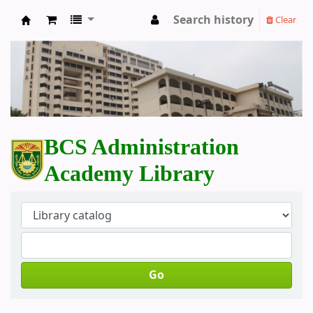
Search history
Clear
BCS Administration Academy Library
BCS Administration
Academy Library
Go