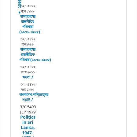
Next
৩২০.৫৪৯২
পচব ১৯৮৮
বাংলাদেশের
রাজনীতির
গতিধারা
(১৯৭১-১৯৮৫)
৩২০.৫৪৯২
পচব১৯৮৮
বাংলাদেশের
রাজনীতিক
গতিধারা(১৯৭১-১৯৮৫)
৩২০.৫৪৯২
রসক্ষ২০১১
ক্ষমতা /
৩২০.৫৪৯২
হরব ১৯৯৬
বাংলাদেশ:অস্তিত্বের
লড়াই /
320.5493
JEP 1979
Politics
in Sri
Lanka,
1947-