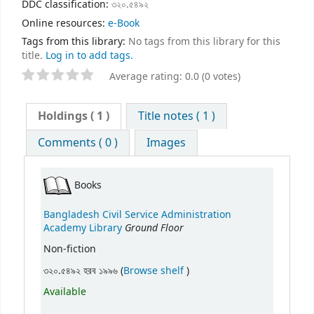
DDC classification:
৩২০.৫৪৯২
Online resources:
e-Book
Tags from this library:
No tags from this library for this
title.
Log in to add tags.
Average rating: 0.0 (0 votes)
Holdings
( 1 )
Title notes ( 1 )
Comments ( 0 )
Images
Books
Bangladesh Civil Service Administration
Ground Floor
Academy Library
Non-fiction
(Opens below)
৩২০.৫৪৯২ হরব ১৯৯৬ (
Browse shelf
)
Available