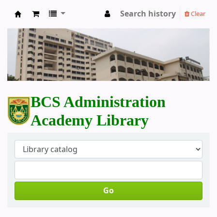
Search history
Clear
BCS Administration Academy Library
BCS Administration
Academy Library
Go