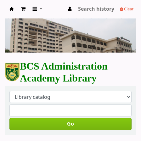
Search history
Clear
BCS Administration Academy Library
BCS Administration
Academy Library
Go