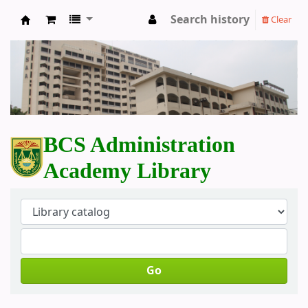
Search history
Clear
BCS Administration Academy Library
BCS Administration
Academy Library
Go