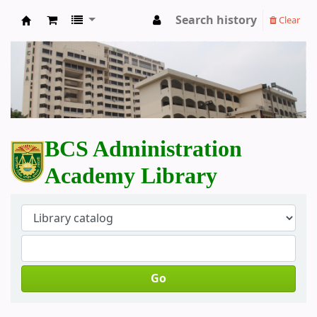
Search history
Clear
BCS Administration Academy Library
BCS Administration
Academy Library
Go