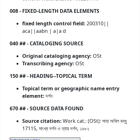
008 - FIXED-LENGTH DATA ELEMENTS
fixed length control field:
200310||
aca||aabn | a|a d
040 ## - CATALOGING SOURCE
Original cataloging agency:
OSt
Transcribing agency:
OSt
150 ## - HEADING--TOPICAL TERM
Topical term or geographic name entry
element:
দর্শন
670 ## - SOURCE DATA FOUND
Source citation:
Work cat.: (OSt): সাহা অখিল বন্ধু
17115, সাংখ্য দর্শন ও ন্যায় দর্শন, ১৯৮২