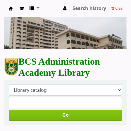
Search history
Clear
BCS Administration Academy Library
BCS Administration
Academy Library
Go