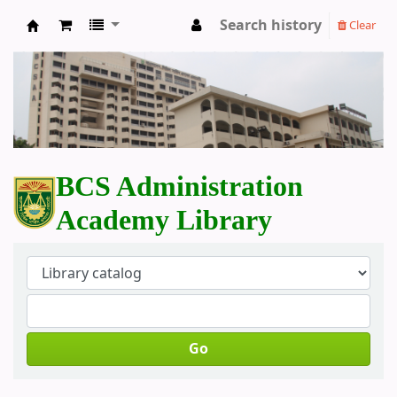
Search history
Clear
BCS Administration Academy Library
BCS Administration
Academy Library
Go